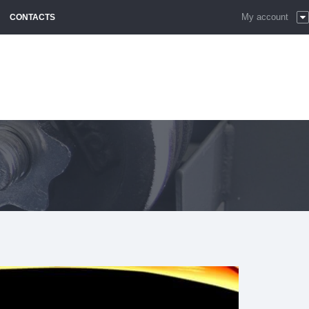
My account
CONTACTS
S
SS
SS PREMIUM
E
E PREMIUM
&