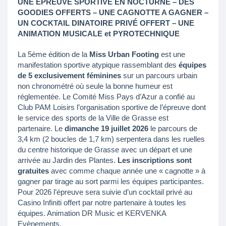
UNE EPREUVE SPORTIVE EN NOCTURNE – DES
GOODIES OFFERTS – UNE CAGNOTTE A GAGNER –
UN COCKTAIL DINATOIRE PRIVÉ OFFERT – UNE
ANIMATION MUSICALE et PYROTECHNIQUE
La 5ème édition de la
Miss Urban Footing
est une
manifestation sportive atypique rassemblant des
équipes
de 5 exclusivement féminines
sur un parcours urbain
non chronométré où seule la bonne humeur est
réglementée. Le Comité Miss Pays d’Azur a confié au
Club PAM Loisirs l’organisation sportive de l’épreuve dont
le service des sports de la Ville de Grasse est
partenaire. Le
dimanche 19 juillet 2026
le parcours de
3,4 km (2 boucles de 1,7 km) serpentera dans les ruelles
du centre historique de Grasse avec un départ et une
arrivée au Jardin des Plantes.
Les inscriptions sont
gratuites
avec comme chaque année une « cagnotte » à
gagner par tirage au sort parmi les équipes participantes.
Pour 2026 l’épreuve sera suivie d’un cocktail privé au
Casino Infiniti offert par notre partenaire à toutes les
équipes. Animation DR Music et KERVENKA
Evènements.